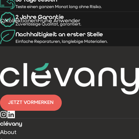
Teste einen ganzen Monat lang ohne Risiko.
2 Jahre Garantie
Kollektionen
Frühe Anwender
Zuverlässige Qualität, garantiert.
Nachhaltigkeit an erster Stelle
Einfache Reparaturen, langlebige Materialien.
JETZT VORMERKEN
Instagram
LinkedIn
clévany
About