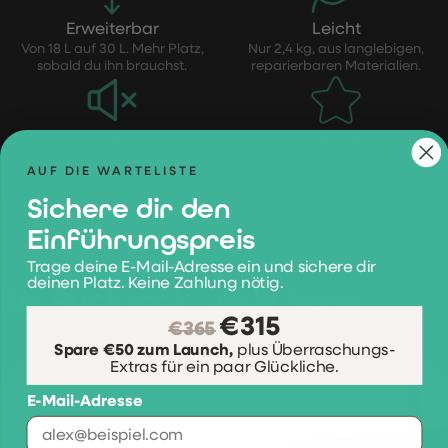
Erweiterbar
Leicht
Von 18 L auf 30 L. Mehr Platz,
Nur 2,4 kg, aus langlebigen,
sobald du ihn brauchst.
reparierbaren Materialien.
Leise
Haltbarkeit
Beweg dich mühelos mit
Hochwertige YKK-Reißverschlüsse
AUF DIE WARTELISTE
geräuschlosen Rädern, gemacht
und verstärkte Stoffe für die lange
für Komfort.
Nutzung.
Sichere dir den
Einführungspreis
Trage deine E-Mail-Adresse ein und sichere dir
CLÉVANY IM EINSATZ
deinen Platz. Keine Zahlung nötig.
Ein Rucksack. Jede Reise.
€315
€365
​
Spare €50 zum Launch,
plus Überraschungs-
Extras für ein paar Glückliche.
E-Mail-Adresse