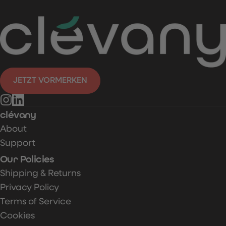
JETZT VORMERKEN
Instagram
LinkedIn
clévany
About
Support
Our Policies
Shipping & Returns
Privacy Policy
Terms of Service
Cookies